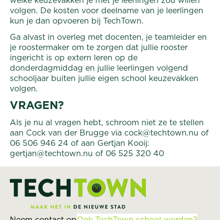
welke keuzevakken je met je leerlingen zou willen
volgen. De kosten voor deelname van je leerlingen
kun je dan opvoeren bij TechTown.
Ga alvast in overleg met docenten, je teamleider en
je roostermaker om te zorgen dat jullie rooster
ingericht is op extern leren op de
donderdagmiddag en jullie leerlingen volgend
schooljaar buiten jullie eigen school keuzevakken
volgen.
VRAGEN?
Als je nu al vragen hebt, schroom niet ze te stellen
aan Cock van der Brugge via
cock@techtown.nu
of
06 506 946 24 of aan Gertjan Kooij:
gertjan@techtown.nu
of 06 525 320 40
Neem contact op
Ook TechTown school worden?