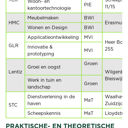
Woon- en
PIE
11/15
kantoortechnologie
Meubelmaken
BWI
HMC
Erasmusp
Wonen en Design
BWI
Applicatieontwikkeling
MVI
Heer Bok
GLR
Innovatie &
255
MVI
prototyping
Groen
Groei en oogst
Lentiz
Wilgenbre
Bleiswijk
Werk in tuin en
Groen
landschap
Dienstverlening in de
Waalhave
MaT
haven
Zuidzijde 
STC
Scheepskennis
MaT
Lloydstra
PRAKTISCHE- EN THEORETISCHE