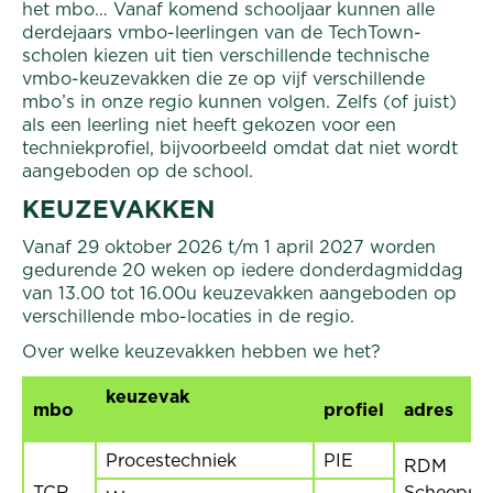
het mbo… Vanaf komend schooljaar kunnen alle
derdejaars vmbo-leerlingen van de TechTown-
scholen kiezen uit tien verschillende technische
vmbo-keuzevakken die ze op vijf verschillende
mbo’s in onze regio kunnen volgen. Zelfs (of juist)
als een leerling niet heeft gekozen voor een
techniekprofiel, bijvoorbeeld omdat dat niet wordt
aangeboden op de school.
KEUZEVAKKEN
Vanaf 29 oktober 2026 t/m 1 april 2027 worden
gedurende 20 weken op iedere donderdagmiddag
van 13.00 tot 16.00u keuzevakken aangeboden op
verschillende mbo-locaties in de regio.
Over welke keuzevakken hebben we het?
keuzevak
mbo
profiel
adres
Procestechniek
PIE
RDM
TCR
Scheeps