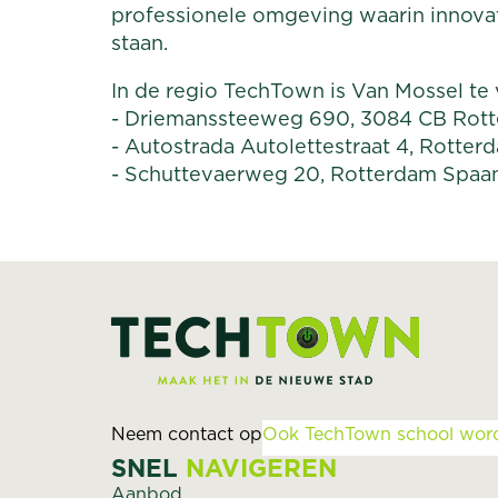
professionele omgeving waarin innovati
staan.
In de regio TechTown is Van Mossel te 
- Driemanssteeweg 690, 3084 CB Rott
- Autostrada Autolettestraat 4, Rotter
- Schuttevaerweg 20, Rotterdam Spaa
Neem contact op
Ook TechTown school wor
SNEL
NAVIGEREN
Aanbod