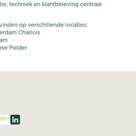
e, techniek en klantbeleving centraal
vinden op verschillende locaties:
erdam Charlois
dam
nse Polder
den?