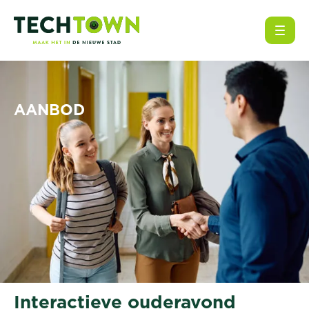
Open
AANBOD
Interactieve ouderavond