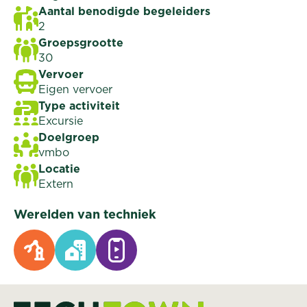
Aantal benodigde begeleiders
2
Groepsgrootte
30
Vervoer
Eigen vervoer
Type activiteit
Excursie
Doelgroep
vmbo
Locatie
Extern
Werelden van techniek